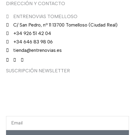
DIRECCIÓN Y CONTACTO
ENTRENOVIAS TOMELLOSO
C/ San Pedro, nº 11 13700 Tomelloso (Ciudad Real)
+34 926 51 42 04
+34 646 83 98 06
tienda@entrenovias.es
SUSCRIPCIÓN NEWSLETTER
¿Quieres recibir en primicia nuestras ofertas y
promociones en novia, fiesta, complementos y calzado?
Suscríbete ahora, solo recibirás correos puntuales.
Email