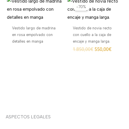
precio
precio
-70%
original
actual
era:
es:
1.850,00€.
550,00€.
Vestido largo de madrina
Vestido de novia recto
en rosa empolvado con
con cuello a la caja de
detalles en manga
encaje y manga larga.
1.850,00
€
550,00
€
ASPECTOS LEGALES