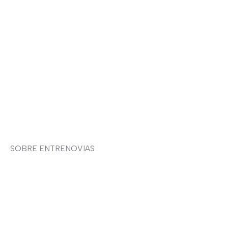
Aviso legal
Devoluciones y envíos
Política de privacidad
Política de cookies
Contacto
SOBRE ENTRENOVIAS
Sobre nosotras
Asesoría de imagen