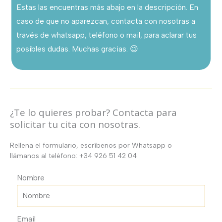
Estas las encuentras más abajo en la descripción. En
y
caso de que no aparezcan, contacta con nosotras a
tul
través de whatsapp, teléfono o mail, para aclarar tus
con
posibles dudas. Muchas gracias. 😉
piedras
y
cristales.
cantidad
¿Te lo quieres probar? Contacta para
solicitar tu cita con nosotras.
Rellena el formulario, escríbenos por Whatsapp o
llámanos al teléfono: +34 926 51 42 04
Nombre
Email