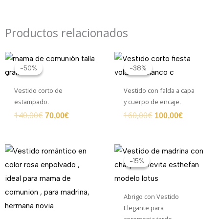
Productos relacionados
El
El
El
El
precio
precio
precio
precio
-50%
-50%
-38%
-38%
original
actual
original
actual
era:
es:
era:
es:
Vestido corto de
Vestido con falda a capa
140,00€.
70,00€.
160,00€.
100,00€.
estampado.
y cuerpo de encaje.
140,00
€
160,00
€
70,00
€
100,00
€
El
El
precio
precio
-15%
-15%
original
actual
era:
es:
680,00€.
580,00€.
Abrigo con Vestido
Elegante para