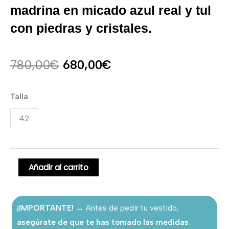
madrina en micado azul real y tul
con piedras y cristales.
El
El
780,00
€
680,00
€
precio
precio
Vestido
Talla
original
actual
corto
42
de
era:
es:
invitada
780,00€.
680,00€.
o
madrina
Añadir al carrito
en
micado
¡IMPORTANTE!
→ Antes de pedir tu vestido,
azul
asegúrate de que te has tomado las medidas
.
real