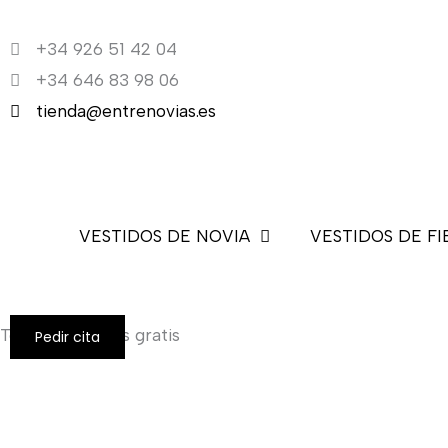
Ir
al
+34 926 51 42 04
contenido
+34 646 83 98 06
tienda@entrenovias.es
VESTIDOS DE NOVIA
VESTIDOS DE FI
Todos los envíos gratis
Pedir cita