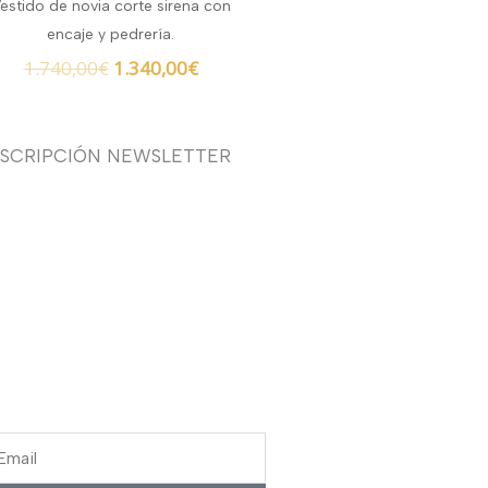
estido de novia corte sirena con
encaje y pedrería.
1.740,00
€
1.340,00
€
USCRIPCIÓN NEWSLETTER
uieres recibir en primicia
estras ofertas y promociones
 novia, fiesta, complementos y
lzado? Suscríbete ahora, solo
cibirás correos puntuales.
ail