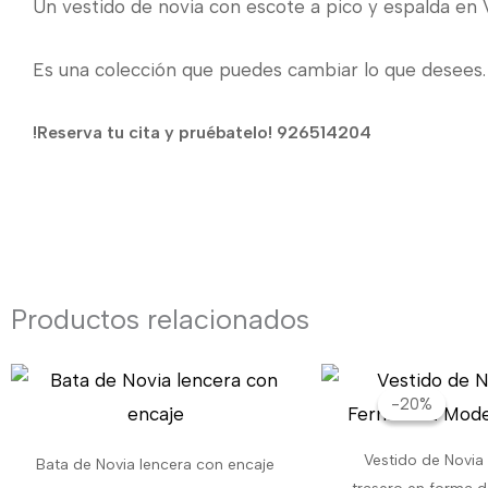
Un vestido de novia con escote a pico y espalda en V
Es una colección que puedes cambiar lo que desees.
!Reserva tu cita y pruébatelo! 926514204
Productos relacionados
El
pr
-20%
-20%
or
er
Vestido de Novia
Bata de Novia lencera con encaje
2.