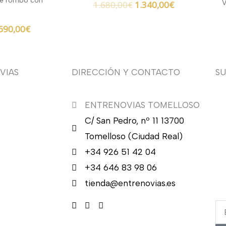
de rombo con
V
1.680,00
€
1.340,00
€
690,00
€
VIAS
DIRECCIÓN Y CONTACTO
S
ENTRENOVIAS TOMELLOSO
¿Q
C/ San Pedro, nº 11 13700
nu
en
Tomelloso (Ciudad Real)
en
+34 926 51 42 04
ca
+34 646 83 98 06
re
tienda@entrenovias.es
Em