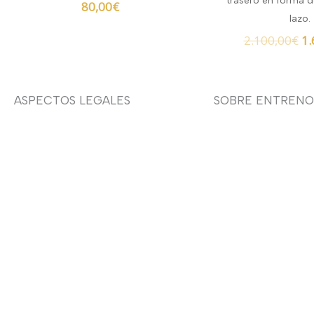
trasero en forma 
80,00
€
lazo.
2.100,00
€
1.
ASPECTOS LEGALES
SOBRE ENTRENO
Aviso legal
Sobre nosotras
Devoluciones y envíos
Asesoría de imag
Política de privacidad
Política de cookies