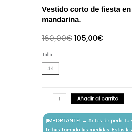
Vestido corto de fiesta en
mandarina.
El
El
180,00
€
105,00
€
precio
precio
Vestido
Talla
corto
original
actual
44
de
era:
es:
fiesta
en
180,00€.
105,00€
Añadir al carrito
color
naranja
mandarina.
¡IMPORTANTE!
→ Antes de pedir tu 
cantidad
te has tomado las medidas
. Estas l