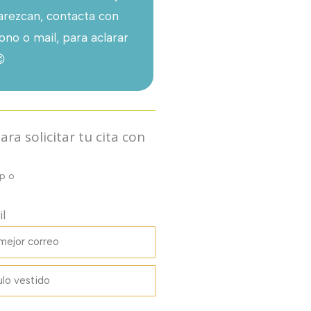
parezcan, contacta con
ono o mail, para aclarar
😉
ra solicitar tu cita con
pp o
l