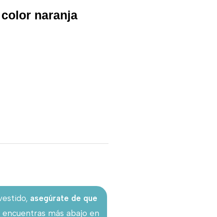
 color naranja
.
vestido,
asegúrate de que
as encuentras más abajo en