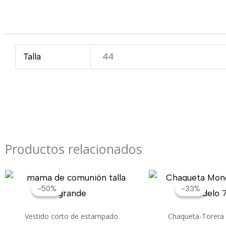
Talla
44
Productos relacionados
El
El
El
precio
precio
pr
-50%
-50%
-33%
-33%
original
actual
or
era:
es:
er
Vestido corto de estampado.
Chaqueta-Torera C
140,00€.
70,00€.
75