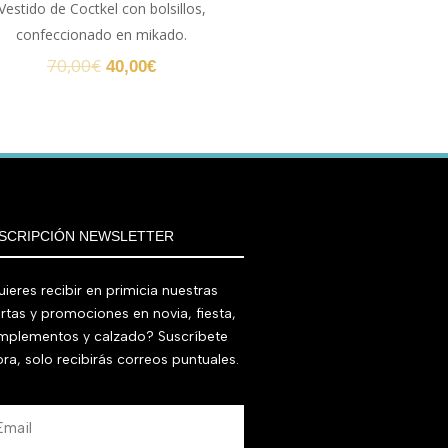
Vestido de Coctkel con bolsillos,
confeccionado en mikado.
70,00
€
40,00
€
SCRIPCIÓN NEWSLETTER
ieres recibir en primicia nuestras
rtas y promociones en novia, fiesta,
mplementos y calzado? Suscríbete
ra, solo recibirás correos puntuales.
ail