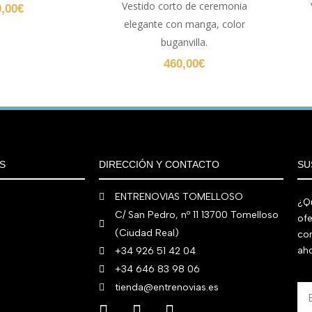
Vestido corto de ceremonia
0,00
€
elegante con manga, color
buganvilla.
460,00
€
S
DIRECCIÓN Y CONTACTO
SU
ENTRENOVIAS TOMELLOSO
¿Qu
C/ San Pedro, nº 11 13700 Tomelloso
ofe
(Ciudad Real)
co
aho
+34 926 51 42 04
+34 646 83 98 06
tienda@entrenovias.es
Em