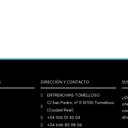
S
DIRECCIÓN Y CONTACTO
SU
ENTRENOVIAS TOMELLOSO
¿Qu
C/ San Pedro, nº 11 13700 Tomelloso
ofe
(Ciudad Real)
co
aho
+34 926 51 42 04
+34 646 83 98 06