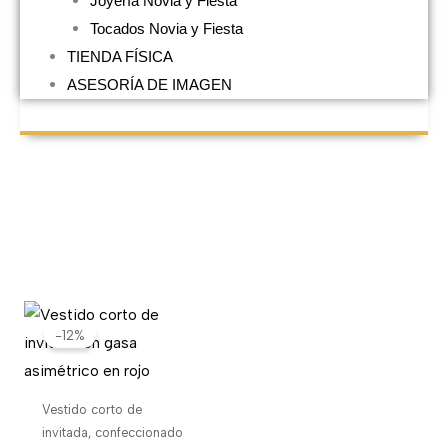
Joyería Novia y Fiesta
Tocados Novia y Fiesta
TIENDA FÍSICA
ASESORÍA DE IMAGEN
El
El
precio
precio
-12%
original
actual
era:
es:
260,00€.
230,00€.
Vestido corto de
invitada, confeccionado