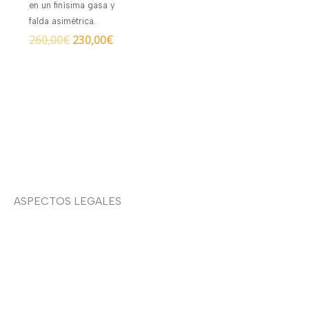
en un finísima gasa y
falda asimétrica.
260,00
€
230,00
€
ASPECTOS LEGALES
Aviso legal
Devoluciones y envíos
Política de privacidad