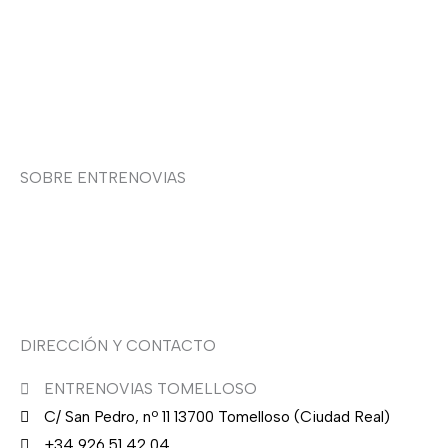
Política de cookies
Contacto
SOBRE ENTRENOVIAS
Sobre nosotras
Asesoría de imagen
DIRECCIÓN Y CONTACTO
ENTRENOVIAS TOMELLOSO
C/ San Pedro, nº 11 13700 Tomelloso (Ciudad Real)
+34 926 51 42 04