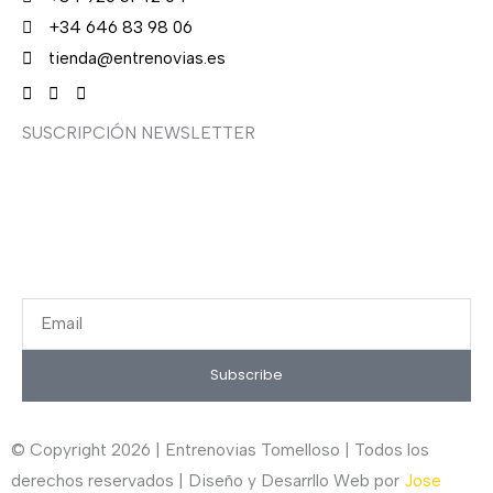
+34 646 83 98 06
tienda@entrenovias.es
SUSCRIPCIÓN NEWSLETTER
¿Quieres recibir en primicia nuestras ofertas y
promociones en novia, fiesta, complementos y calzado?
Suscríbete ahora, solo recibirás correos puntuales.
Email
Subscribe
© Copyright 2026 | Entrenovias Tomelloso | Todos los
derechos reservados | Diseño y Desarrllo Web por
Jose