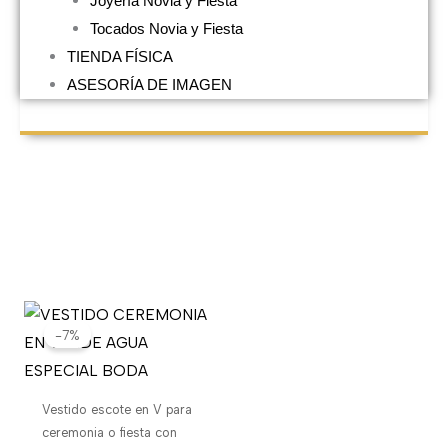
Joyería Novia y Fiesta
Tocados Novia y Fiesta
TIENDA FÍSICA
ASESORÍA DE IMAGEN
El
El
precio
precio
-7%
original
actual
era:
es:
450,00€.
420,00€.
Vestido escote en V para
ceremonia o fiesta con