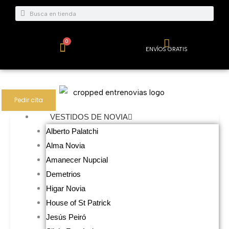
Ir
Buscar
Buscar
al
contenido
0
Carrito
ENVÍOS GRATIS
Pedir cita
VESTIDOS DE NOVIA
Alberto Palatchi
Alma Novia
Amanecer Nupcial
Demetrios
Higar Novia
House of St Patrick
Jesús Peiró