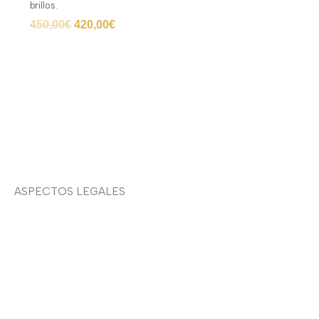
brillos.
450,00
€
420,00
€
ASPECTOS LEGALES
Aviso legal
Devoluciones y envíos
Política de privacidad