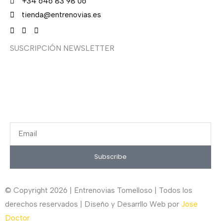
+34 646 83 98 06
tienda@entrenovias.es
SUSCRIPCIÓN NEWSLETTER
¿Quieres recibir en primicia nuestras ofertas y
promociones en novia, fiesta, complementos y calzado?
Suscríbete ahora, solo recibirás correos puntuales.
Email
Subscribe
© Copyright 2026 | Entrenovias Tomelloso | Todos los
derechos reservados | Diseño y Desarrllo Web por
Jose
Doctor