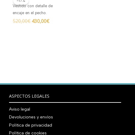
-17%
original
actual
Vestido con detalle de
era:
es:
encaje en el pecho.
520,00€.
430,00€.
520,00
€
430,00
€
ASPECTOS LEGALES
Aviso legal
Devoluciones y envíos
Política de privacidad
Política de cookies