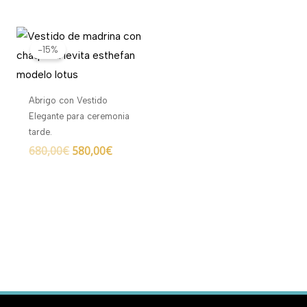
El
El
precio
precio
-15%
original
actual
era:
es:
680,00€.
580,00€.
Abrigo con Vestido
Elegante para ceremonia
tarde.
680,00
€
580,00
€