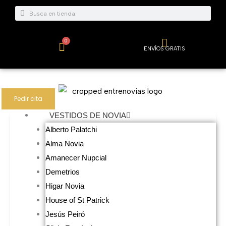
Ir
Buscar
Buscar
al
contenido
0
Carrito
ENVÍOS GRATIS
Pedir cita
VESTIDOS DE NOVIA
Alberto Palatchi
Alma Novia
Amanecer Nupcial
Demetrios
Higar Novia
House of St Patrick
Jesús Peiró