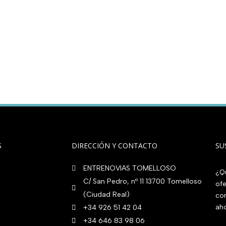
S
DIRECCIÓN Y CONTACTO
SU
ENTRENOVIAS TOMELLOSO
¿Qu
C/ San Pedro, nº 11 13700 Tomelloso
ofe
(Ciudad Real)
co
aho
+34 926 51 42 04
+34 646 83 98 06