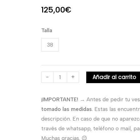
125,00
€
Cuñas
Talla
o
38
Alpargatas
de
Novia
Añadir al carrito
-
+
Cerrada
en
color
¡IMPORTANTE!
→ Antes de pedir tu ves
arena
tomado las medidas
. Estas las encuent
cantidad
descripción. En caso de que no aparezc
través de whatsapp, teléfono o mail, par
Muchas gracias. 😉