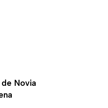
 de Novia
rena