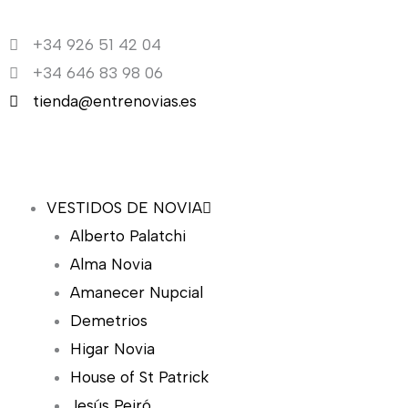
Ir
al
+34 926 51 42 04
contenido
+34 646 83 98 06
tienda@entrenovias.es
VESTIDOS DE NOVIA
Alberto Palatchi
Alma Novia
Amanecer Nupcial
Demetrios
Higar Novia
House of St Patrick
Jesús Peiró