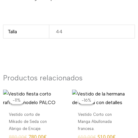
Talla
44
Productos relacionados
El
El
El
El
precio
precio
precio
precio
-11%
-11%
-16%
-16%
original
actual
original
actual
era:
es:
era:
es:
Vestido corto de
Vestido Corto con
880,00€.
780,00€.
610,00€.
510,00€.
Mikado de Seda con
Manga Abullonada
Abrigo de Encaje.
francesa.
880,00
€
780,00
€
610,00
€
510,00
€