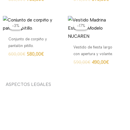
El
El
El
El
precio
precio
precio
precio
-3%
-3%
-17%
-17%
original
actual
original
actual
era:
es:
era:
es:
Conjunto de corpiño y
600,00€.
580,00€.
590,00€.
490,00€.
pantalón pitillo.
Vestido de fiesta largo
600,00
€
580,00
€
con apertura y volante.
590,00
€
490,00
€
ASPECTOS LEGALES
Aviso legal
Devoluciones y envíos