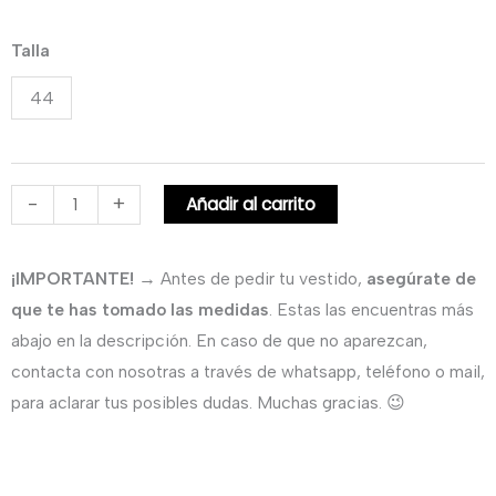
Vestido
Talla
largo
44
de
madrina
en
crepé,
-
+
Añadir al carrito
escote
barco
¡IMPORTANTE!
→ Antes de pedir tu vestido,
asegúrate de
y
que te has tomado las medidas
. Estas las encuentras más
manga
abajo en la descripción. En caso de que no aparezcan,
francesa.
contacta con nosotras a través de whatsapp, teléfono o mail,
cantidad
para aclarar tus posibles dudas. Muchas gracias. 😉