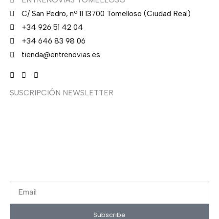
C/ San Pedro, nº 11 13700 Tomelloso (Ciudad Real)
+34 926 51 42 04
+34 646 83 98 06
tienda@entrenovias.es
SUSCRIPCIÓN NEWSLETTER
¿Quieres recibir en primicia nuestras ofertas y
promociones en novia, fiesta, complementos y calzado?
Suscríbete ahora, solo recibirás correos puntuales.
Email
Subscribe