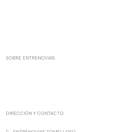
Política de privacidad
Política de cookies
Contacto
SOBRE ENTRENOVIAS
Sobre nosotras
Asesoría de imagen
DIRECCIÓN Y CONTACTO
ENTRENOVIAS TOMELLOSO