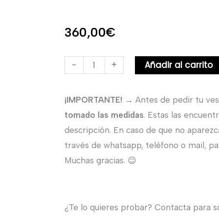
360,00
€
Velo
Añadir al carrito
-
+
de
Novia
¡IMPORTANTE!
→ Antes de pedir tu ves
de
tomado las medidas
. Estas las encuent
Rebrode
descripción. En caso de que no aparezc
de
través de whatsapp, teléfono o mail, par
Hojas.
Muchas gracias. 😉
cantidad
¿Te lo quieres probar? Contacta para sol