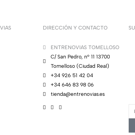
VIAS
DIRECCIÓN Y CONTACTO
S
ENTRENOVIAS TOMELLOSO
¿Q
C/ San Pedro, nº 11 13700
nu
en
Tomelloso (Ciudad Real)
en
+34 926 51 42 04
ca
+34 646 83 98 06
re
tienda@entrenovias.es
Em