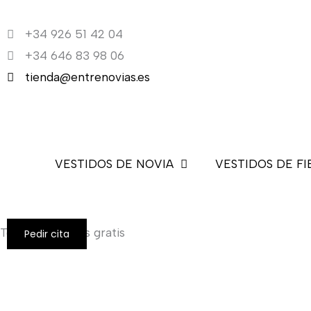
Ir
al
+34 926 51 42 04
contenido
+34 646 83 98 06
tienda@entrenovias.es
VESTIDOS DE NOVIA
VESTIDOS DE FI
Todos los envíos gratis
Pedir cita