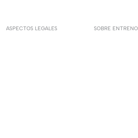
ASPECTOS LEGALES
SOBRE ENTRENO
Aviso legal
Sobre nosotras
Devoluciones y envíos
Asesoría de imag
Política de privacidad
Política de cookies
Contacto