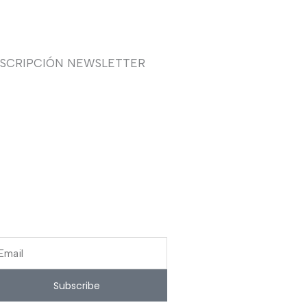
USCRIPCIÓN NEWSLETTER
uieres recibir en primicia
estras ofertas y promociones
 novia, fiesta, complementos y
lzado? Suscríbete ahora, solo
cibirás correos puntuales.
ail
Subscribe