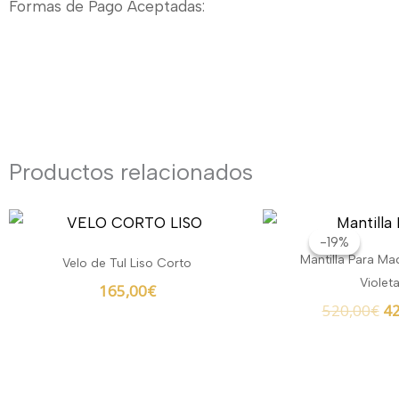
Formas de Pago Aceptadas:
Productos relacionados
El
pr
-19%
-19%
or
Mantilla Para Ma
Velo de Tul Liso Corto
er
Violeta
165,00
€
52
520,00
€
42