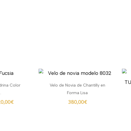
El
ecio
precio
iginal
actual
drina Color
Velo de Novia de Chantilly en
a:
es:
.
Forma Lisa
0,00€.
420,00€.
0,00
€
380,00
€