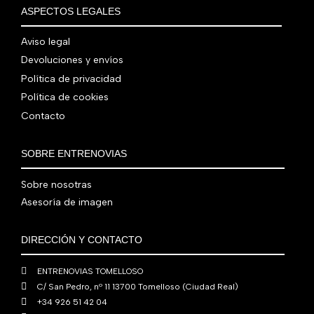
€
i
t
a
e
ASPECTOS LEGALES
:
0
,
€
.
g
u
l
s
7
,
0
.
i
a
e
:
Aviso legal
9
0
0
n
l
r
4
Devoluciones y envíos
0
0
€
a
e
a
1
,
€
.
Política de privacidad
l
s
:
0
0
.
Política de cookies
e
:
4
,
0
Contacto
r
5
8
0
€
a
6
0
0
.
:
0
,
€
SOBRE ENTRENOVIAS
7
,
0
.
6
0
0
Sobre nosotras
0
0
€
Asesoría de imagen
,
€
.
0
.
DIRECCIÓN Y CONTACTO
0
€
ENTRENOVIAS TOMELLOSO
.
C/ San Pedro, nº 11 13700 Tomelloso (Ciudad Real)
+34 926 51 42 04