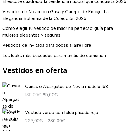
El escote cuadrado: la tendencia nupcial que conquista 2026
Vestidos de Novia con Gasa y Cuerpo de Encaje: La
Elegancia Bohemia de la Colección 2026
Cómo elegir tu vestido de madrina perfecto: guía para
mujeres elegantes y seguras
Vestidos de invitada para bodas al aire libre
Los looks más buscados para mamás de comunión
Vestidos en oferta
E
E
Cuñas o Alpargatas de Novia modelo 163
l
l
135,00
€
95,00
€
p
p
r
r
R
e
e
Vestido verde con falda plisada rojo
a
c
c
229,00
€
-
230,00
€
n
i
i
g
o
o