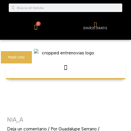
Ir
Buscar
Buscar
al
contenido
0
Carrito
ENVÍOS GRATIS
Pedir cita
NIA_A
Deja un comentario
/ Por
Guadalupe Serrano
/