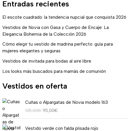
Entradas recientes
El escote cuadrado: la tendencia nupcial que conquista 2026
Vestidos de Novia con Gasa y Cuerpo de Encaje: La
Elegancia Bohemia de la Colección 2026
Cómo elegir tu vestido de madrina perfecto: guía para
mujeres elegantes y seguras
Vestidos de invitada para bodas al aire libre
Los looks más buscados para mamás de comunión
Vestidos en oferta
E
E
Cuñas o Alpargatas de Novia modelo 163
l
l
135,00
€
95,00
€
p
p
r
r
R
e
e
Vestido verde con falda plisada rojo