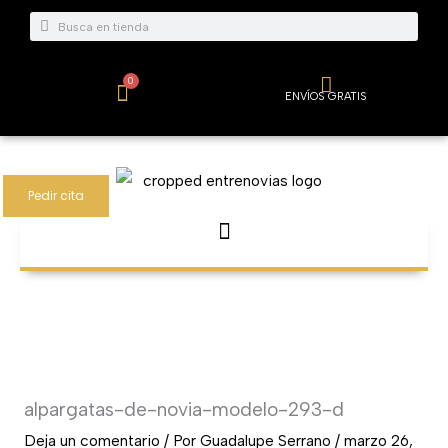
Ir
Buscar
Buscar
al
contenido
0
Carrito
ENVÍOS GRATIS
Pedir cita
alpargatas-de-novia-modelo-293-d
Deja un comentario
/ Por
Guadalupe Serrano
/
marzo 26,