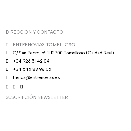
.
Asesoría de imagen
DIRECCIÓN Y CONTACTO
ENTRENOVIAS TOMELLOSO
C/ San Pedro, nº 11 13700 Tomelloso (Ciudad Real)
+34 926 51 42 04
+34 646 83 98 06
tienda@entrenovias.es
SUSCRIPCIÓN NEWSLETTER
¿Quieres recibir en primicia nuestras ofertas y
promociones en novia, fiesta, complementos y calzado?
Suscríbete ahora, solo recibirás correos puntuales.