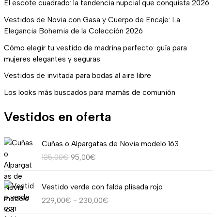
El escote cuadrado: la tendencia nupcial que conquista 2026
Vestidos de Novia con Gasa y Cuerpo de Encaje: La
Elegancia Bohemia de la Colección 2026
Cómo elegir tu vestido de madrina perfecto: guía para
mujeres elegantes y seguras
Vestidos de invitada para bodas al aire libre
Los looks más buscados para mamás de comunión
Vestidos en oferta
E
E
Cuñas o Alpargatas de Novia modelo 163
l
l
135,00
€
95,00
€
p
p
r
r
R
e
e
Vestido verde con falda plisada rojo
a
c
c
229,00
€
-
230,00
€
n
i
i
g
o
o