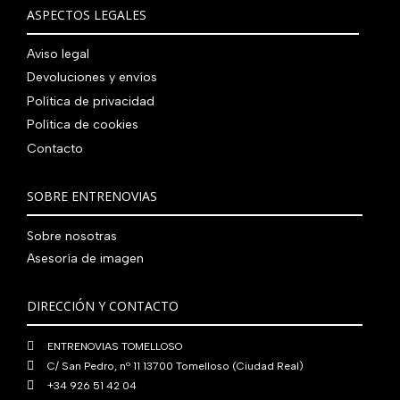
€
i
t
a
e
ASPECTOS LEGALES
:
0
,
€
.
g
u
l
s
7
,
0
.
i
a
e
:
Aviso legal
9
0
0
n
l
r
4
Devoluciones y envíos
0
0
€
a
e
a
1
,
€
.
Política de privacidad
l
s
:
0
0
.
Política de cookies
e
:
4
,
0
Contacto
r
5
8
0
€
a
6
0
0
.
:
0
,
€
SOBRE ENTRENOVIAS
7
,
0
.
6
0
0
Sobre nosotras
0
0
€
Asesoría de imagen
,
€
.
0
.
DIRECCIÓN Y CONTACTO
0
€
ENTRENOVIAS TOMELLOSO
.
C/ San Pedro, nº 11 13700 Tomelloso (Ciudad Real)
+34 926 51 42 04