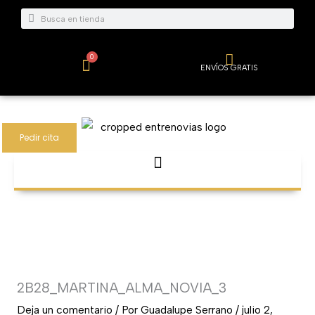
Ir
Buscar
Buscar
al
contenido
0
Carrito
ENVÍOS GRATIS
Pedir cita
2B28_MARTINA_ALMA_NOVIA_3
Deja un comentario
/ Por
Guadalupe Serrano
/
julio 2,