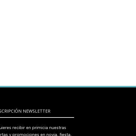
SCRIPCIÓN NEWSLETTER
ieres recibir en primicia nuestras
rtas y promociones en novia, fiesta,