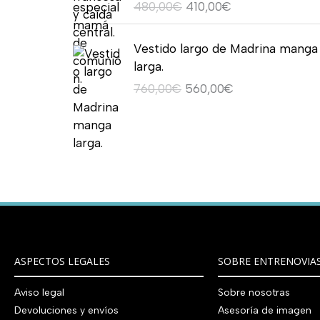
o
o
8
0
480,00
€
410,00
€
i
a
,
r
r
€
r
5
o
a
0
0
n
l
0
e
e
.
a
6
r
c
E
E
,
€
a
e
0
c
c
Vestido largo de Madrina manga
:
0
i
t
l
l
0
.
l
s
€
i
i
larga.
7
,
g
u
p
p
0
e
:
o
o
5
0
760,00
€
560,00
€
i
a
r
r
€
r
4
o
a
0
0
n
l
e
e
.
a
9
r
c
,
€
a
e
c
c
:
0
i
t
0
.
l
s
i
i
8
,
g
u
0
e
:
o
o
9
0
i
a
€
r
5
o
a
0
0
n
l
.
a
9
r
c
,
€
a
e
:
0
i
t
0
.
l
s
7
,
g
u
0
e
:
9
0
i
a
€
ASPECTOS LEGALES
SOBRE ENTRENOVIA
r
4
0
0
n
l
.
a
1
,
€
a
e
Aviso legal
Sobre nosotras
:
0
0
.
l
s
Devoluciones y envíos
Asesoría de imagen
4
,